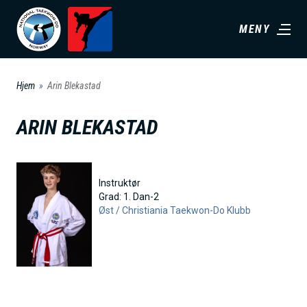
H
MENY
o
p
p
Hjem
Arin Blekastad
t
i
ARIN BLEKASTAD
l
h
o
Instruktør
v
Grad:
1. Dan-2
Øst /
Christiania Taekwon-Do Klubb
e
d
i
n
n