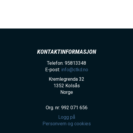
h
o
l
d
KONTAKTINFORMASJON
Telefon: 95813348
E-post:
info@ctkd.no
Kremlegrenda 32
1352
Kolsås
Norge
Org. nr: 992 071 656
Logg på
Personvern og cookies