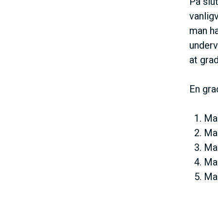
På slu
vanlig
man ha
underv
at gra
En gra
Man
Man
Man
Man
Man