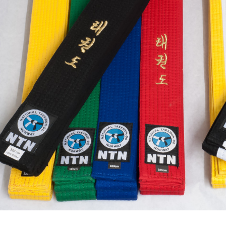
E
N
U
S
A
C
T
I