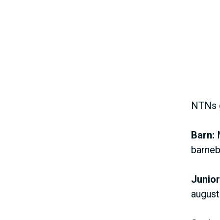
NTNs g
Barn:
M
barneb
Junior
august 