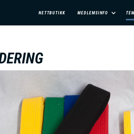
D
NETTBUTIKK
MEDLEMSINFO
TE
O
M
DERING
A
I
N
M