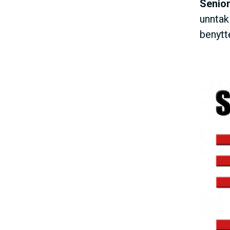
Senior
unntak
benytte