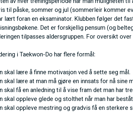
tten av hver treningsperiode har man muligheten til å
N
vis til påske, sommer og jul (sommerleir kommer eve
r lært foran en eksaminator. Klubben følger det fas
M
isningsbøkene. Det er forskjellig pensum (og beltegra
deringen tilpasses aldersgruppen. For oversikt over 
E
dering i Taekwon-Do har flere formål:
N
 skal lære å finne motivasjon ved å sette seg mål.
U
 skal lære at man må gjøre en innsats for nå sine m
 skal få en anledning til å vise fram det man har tre
 skal oppleve glede og stolthet når man har beståt
 skal oppleve mestring og gradvis få en sterkere sel