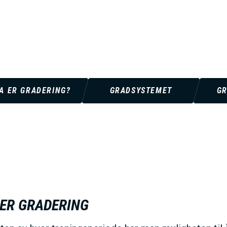
V
E
D
A ER GRADERING?
GRADSYSTEMET
GR
O
M
A
I
ER GRADERING