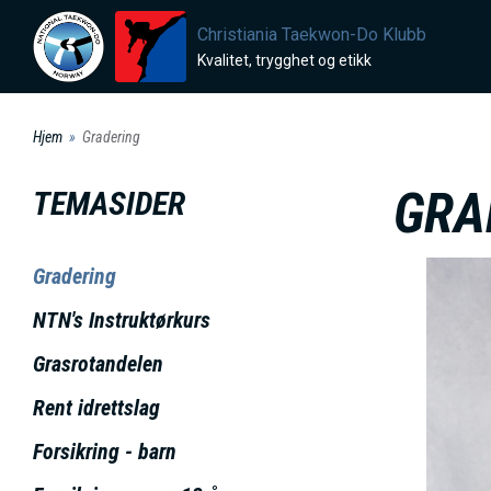
H
Christiania Taekwon-Do Klubb
o
Kvalitet, trygghet og etikk
p
p
Hjem
Gradering
t
i
GRA
TEMASIDER
l
h
Gradering
o
v
NTN's Instruktørkurs
e
Grasrotandelen
d
Rent idrettslag
i
n
Forsikring - barn
n