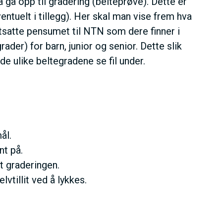
 gå opp til gradering (belteprøve). Dette er
ntuelt i tillegg). Her skal man vise frem hva
tsatte pensumet til NTN som dere finner i
der) for barn, junior og senior. Dette slik
de ulike beltegradene se fil under.
ål.
nt på.
t graderingen.
vtillit ved å lykkes.