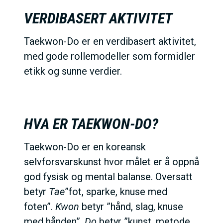
VERDIBASERT AKTIVITET
Taekwon-Do er en verdibasert aktivitet,
med gode rollemodeller som formidler
etikk og sunne verdier.
HVA ER TAEKWON-DO?
Taekwon-Do er en koreansk
selvforsvarskunst hvor målet er å oppnå
god fysisk og mental balanse. Oversatt
betyr
Tae
”fot, sparke, knuse med
foten”.
Kwon
betyr ”hånd, slag, knuse
med hånden”.
Do
betyr ”kunst, metode,