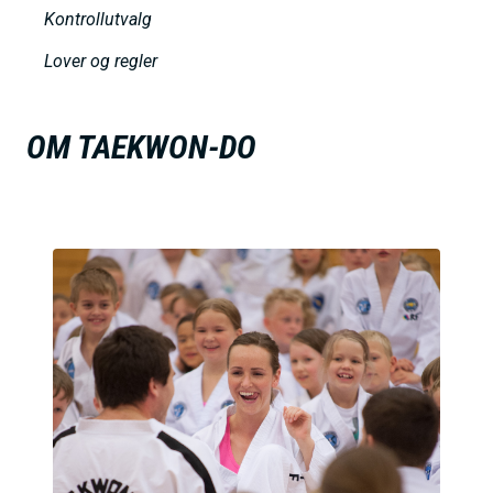
h
Kontrollutvalg
o
Lover og regler
l
d
OM TAEKWON-DO