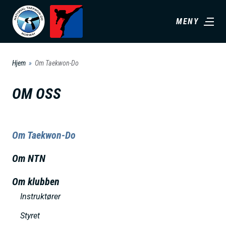
H
MENY
o
p
p
Hjem
Om Taekwon-Do
t
i
OM OSS
l
h
o
Om Taekwon-Do
v
Om NTN
e
d
Om klubben
i
Instruktører
n
Styret
n