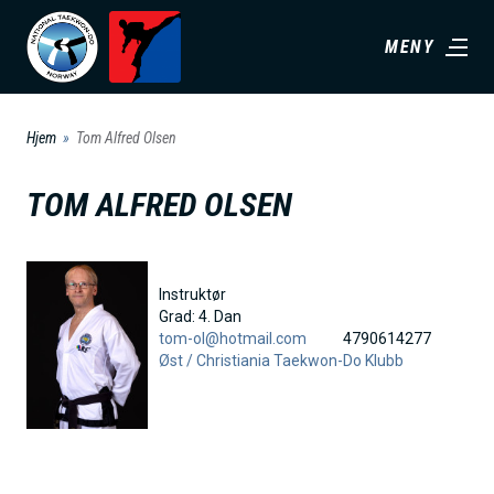
H
MENY
o
p
p
Hjem
Tom Alfred Olsen
t
i
TOM ALFRED OLSEN
l
h
o
Instruktør
v
Grad:
4. Dan
tom-ol@hotmail.com
4790614277
e
Øst /
Christiania Taekwon-Do Klubb
d
i
n
n