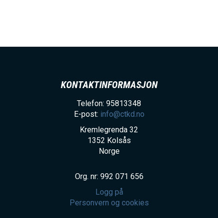
h
o
l
d
KONTAKTINFORMASJON
Telefon: 95813348
E-post:
info@ctkd.no
Kremlegrenda 32
1352
Kolsås
Norge
Org. nr: 992 071 656
Logg på
Personvern og cookies