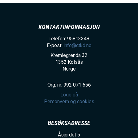
h
o
l
KONTAKTINFORMASJON
d
Telefon: 95813348
E-post:
info@ctkd.no
Kremlegrenda 32
1352
Kolsås
Norge
Org. nr: 992 071 656
Logg på
Personvern og cookies
BESØKSADRESSE
Åsjordet 5