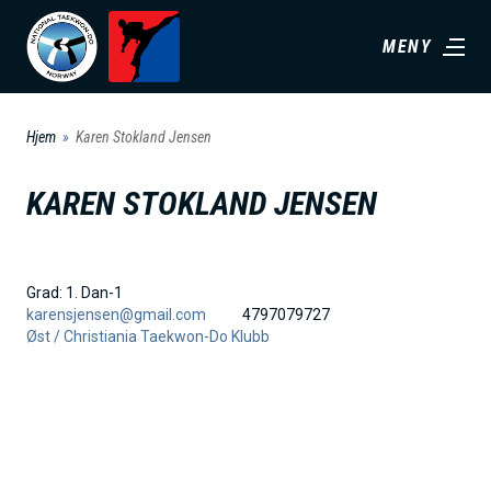
H
MENY
o
p
p
Hjem
Karen Stokland Jensen
t
i
KAREN STOKLAND JENSEN
l
h
o
Grad:
1. Dan-1
v
karensjensen@gmail.com
4797079727
Øst /
Christiania Taekwon-Do Klubb
e
d
i
n
n