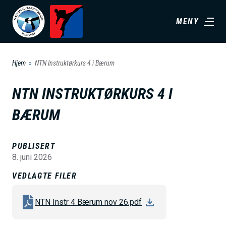
H
MENY
o
p
p
Hjem
NTN Instruktørkurs 4 i Bærum
t
i
NTN INSTRUKTØRKURS 4 I
l
BÆRUM
h
o
v
PUBLISERT
8. juni 2026
e
d
VEDLAGTE FILER
i
NTN Instr 4 Bærum nov 26.pdf
n
n